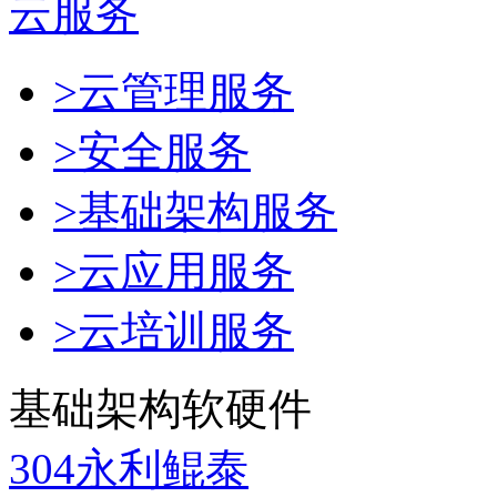
云服务
>云管理服务
>安全服务
>基础架构服务
>云应用服务
>云培训服务
基础架构软硬件
304永利鲲泰