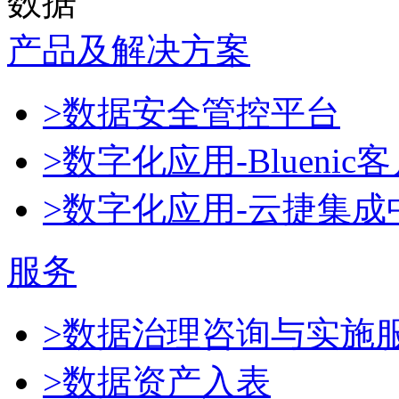
数据
产品及解决方案
>数据安全管控平台
>数字化应用-Blueni
>数字化应用-云捷集成
服务
>数据治理咨询与实施
>数据资产入表