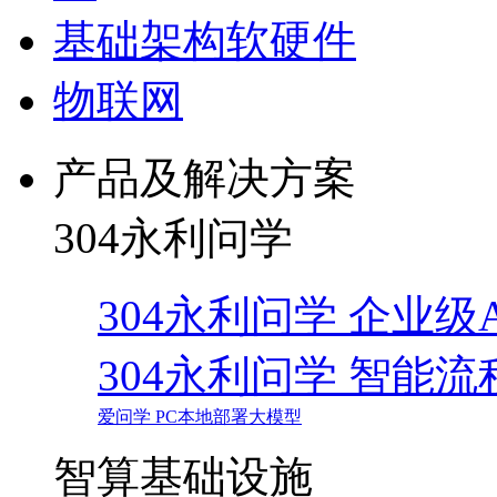
基础架构软硬件
物联网
产品及解决方案
304永利问学
304永利问学 企业级A
304永利问学 智能
爱问学 PC本地部署大模型
智算基础设施