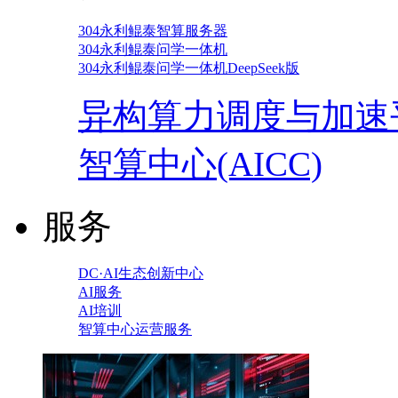
304永利鲲泰智算服务器
304永利鲲泰问学一体机
304永利鲲泰问学一体机DeepSeek版
异构算力调度与加速
智算中心(AICC)
服务
DC·AI生态创新中心
AI服务
AI培训
智算中心运营服务