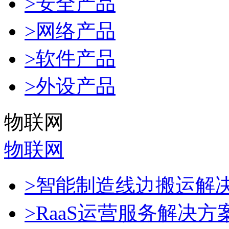
>安全产品
>网络产品
>软件产品
>外设产品
物联网
物联网
>智能制造线边搬运解
>RaaS运营服务解决方