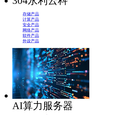
304永利云科
存储产品
计算产品
安全产品
网络产品
软件产品
外设产品
AI算力服务器