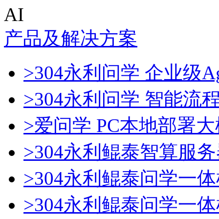
AI
产品及解决方案
>304永利问学 企业级Ag
>304永利问学 智能流
>爱问学 PC本地部署
>304永利鲲泰智算服务
>304永利鲲泰问学一体
>304永利鲲泰问学一体机