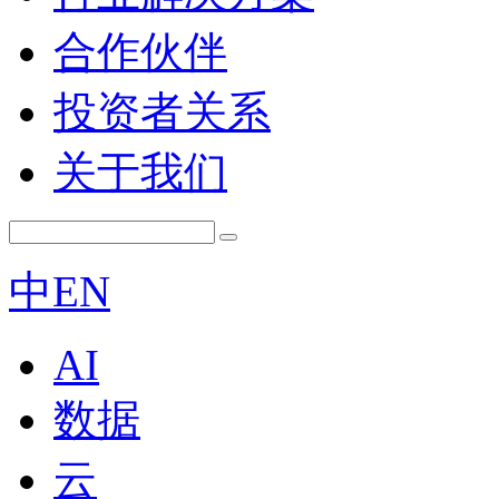
合作伙伴
投资者关系
关于我们
中
EN
AI
数据
云