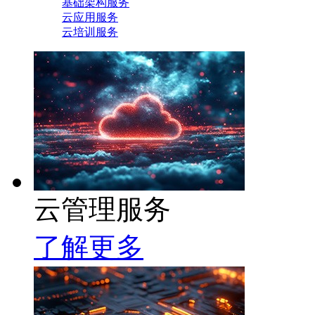
基础架构服务
云应用服务
云培训服务
云管理服务
了解更多