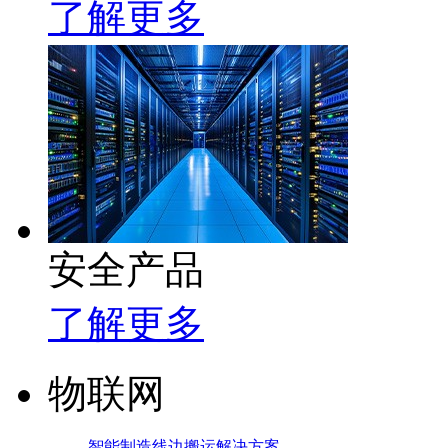
了解更多
安全产品
了解更多
物联网
智能制造线边搬运解决方案