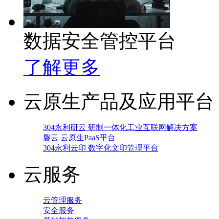
数据安全管控平台
了解更多
云原生产品及应用平台
304永利研云 研制一体化工业互联网解决方案
磐云 云原生PaaS平台
304永利云印 数字化文印管理平台
云服务
云管理服务
安全服务