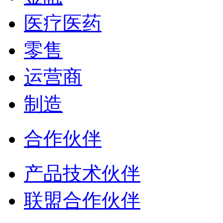
医疗医药
零售
运营商
制造
合作伙伴
产品技术伙伴
联盟合作伙伴