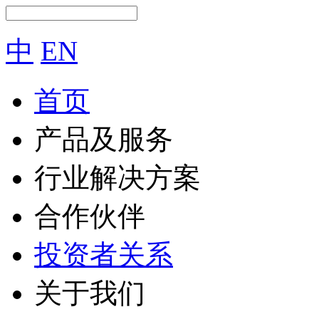
中
EN
首页
产品及服务
行业解决方案
合作伙伴
投资者关系
关于我们